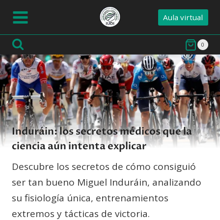
Saltar
Aula virtual
al
contenido
0
Induráin: los secretos médicos que la
ciencia aún intenta explicar
Descubre los secretos de cómo consiguió
ser tan bueno Miguel Induráin, analizando
su fisiología única, entrenamientos
extremos y tácticas de victoria.