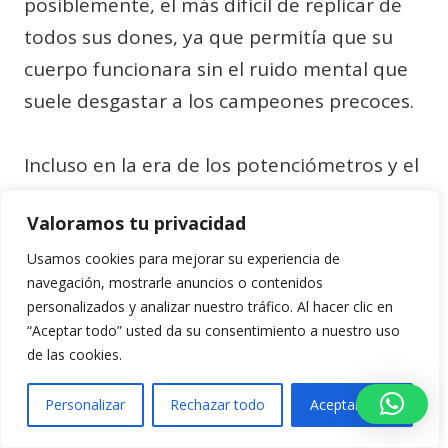
posiblemente, el más difícil de replicar de
todos sus dones, ya que permitía que su
cuerpo funcionara sin el ruido mental que
suele desgastar a los campeones precoces.
Incluso en la era de los potenciómetros y el
GPS, los secretos de cómo consiguió ser tan
Valoramos tu privacidad
bueno siguen vigentes. La forma en que
gestionaba el esfuerzo en las contrarreloj,
Usamos cookies para mejorar su experiencia de
navegación, mostrarle anuncios o contenidos
dividiendo la etapa en tramos según sus
personalizados y analizar nuestro tráfico. Al hacer clic en
sensaciones y no solo por los datos
“Aceptar todo” usted da su consentimiento a nuestro uso
externos, es algo que los ciclistas
de las cookies.
contemporáneos intentan emular. La
Personalizar
Rechazar todo
Aceptar todo
influencia de Miguel se extiende a través de