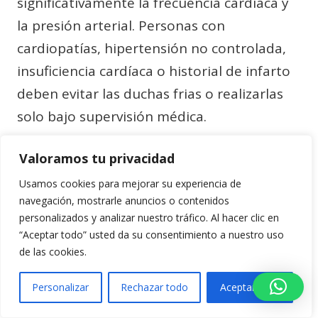
significativamente la frecuencia cardíaca y
la presión arterial. Personas con
cardiopatías, hipertensión no controlada,
insuficiencia cardíaca o historial de infarto
deben evitar las duchas frias o realizarlas
solo bajo supervisión médica.
Valoramos tu privacidad
Fenómeno de Raynaud
: Condición vascular
que causa espasmos arteriales en
Usamos cookies para mejorar su experiencia de
navegación, mostrarle anuncios o contenidos
extremidades ante exposición al frío,
personalizados y analizar nuestro tráfico. Al hacer clic en
generando dolor, entumecimiento y
“Aceptar todo” usted da su consentimiento a nuestro uso
cambios de coloración. Las duchas frias
de las cookies.
pueden agravar significativamente esta
Personalizar
Rechazar todo
Aceptar todo
condición.