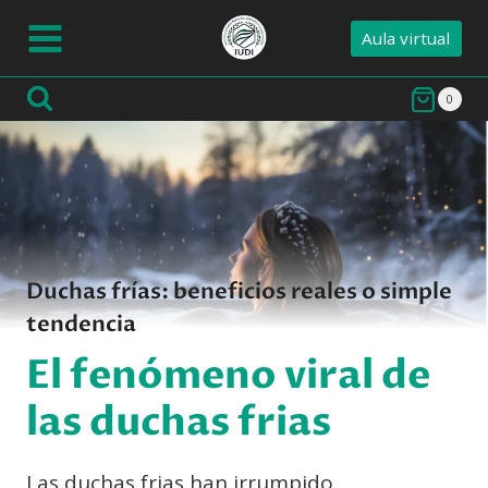
Saltar
Aula virtual
al
contenido
0
Duchas frías: beneficios reales o simple
tendencia
El fenómeno viral de
las duchas frias
Las duchas frias han irrumpido