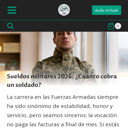
Saltar
Aula virtual
al
contenido
0
Sueldos militares 2026: ¿Cuanto cobra
un soldado?
La carrera en las Fuerzas Armadas siempre
ha sido sinónimo de estabilidad, honor y
servicio, pero seamos sinceros: la vocación
no paga las facturas a final de mes. Si estás