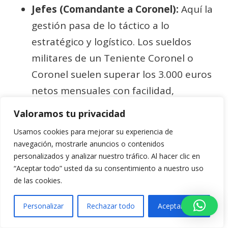
Jefes (Comandante a Coronel):
Aquí la
gestión pasa de lo táctico a lo
estratégico y logístico. Los sueldos
militares de un Teniente Coronel o
Coronel suelen superar los 3.000 euros
netos mensuales con facilidad,
especialmente si ocupan cargos de
Valoramos tu privacidad
jefatura en unidades grandes o
Usamos cookies para mejorar su experiencia de
puestos en el Estado Mayor.
navegación, mostrarle anuncios o contenidos
personalizados y analizar nuestro tráfico. Al hacer clic en
“Aceptar todo” usted da su consentimiento a nuestro uso
El generalato
de las cookies.
Los Generales ocupan la cúspide. Sus
Personalizar
Rechazar todo
Aceptar todo
sueldos militares están regulados de forma