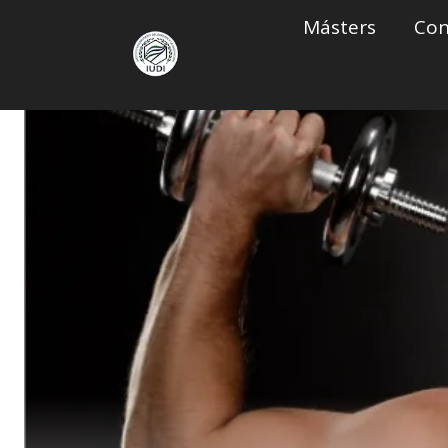
Saltar
Másters
Con
al
contenido