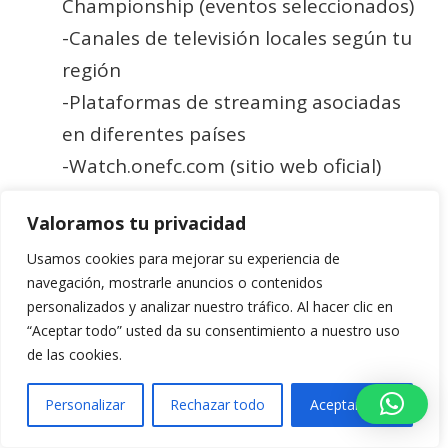
Championship (eventos seleccionados)
-Canales de televisión locales según tu
región
-Plataformas de streaming asociadas
en diferentes países
-Watch.onefc.com (sitio web oficial)
Valoramos tu privacidad
¿Qué países han tenido
más campeones de ONE
Usamos cookies para mejorar su experiencia de
navegación, mostrarle anuncios o contenidos
Championship?
personalizados y analizar nuestro tráfico. Al hacer clic en
“Aceptar todo” usted da su consentimiento a nuestro uso
Los países con más campeones
de las cookies.
incluyen:
Brasil
: Múltiples campeones en MMA
Personalizar
Rechazar todo
Aceptar todo
Tailandia
: Dominante en Muay Thai