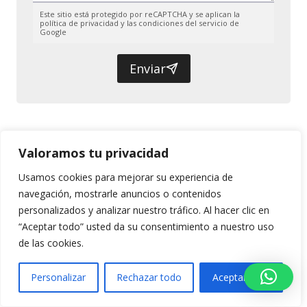
Este sitio está protegido por reCAPTCHA y se aplican la
política de privacidad y las condiciones del servicio de
Google
Enviar
Ultima actualización 02/06/2026 por
Valoramos tu privacidad
Instituto IUDI
Usamos cookies para mejorar su experiencia de
navegación, mostrarle anuncios o contenidos
personalizados y analizar nuestro tráfico. Al hacer clic en
Navegación
ANTERIOR
SIGUIENTE
“Aceptar todo” usted da su consentimiento a nuestro uso
de
de las cookies.
Síntomas de
Entrenamiento en
sobreentrenamiento:
ayunas: beneficios
entradas
Personalizar
Rechazar todo
Aceptar todo
los 7 avisos que
y riesgos reales