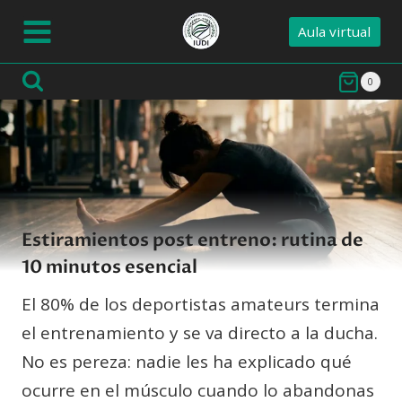
Saltar
Aula virtual
al
contenido
0
Estiramientos post entreno: rutina de
10 minutos esencial
El 80% de los deportistas amateurs termina
el entrenamiento y se va directo a la ducha.
No es pereza: nadie les ha explicado qué
ocurre en el músculo cuando lo abandonas