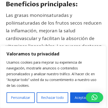
Beneficios principales:
Las grasas monoinsaturadas y
poliinsaturadas de los frutos secos reducen
la inflamación, mejoran la salud
cardiovascular y facilitan la absorción de
vitaminas liposolubles. Las nueces destacan
por su contenido en omega-3 de origen
Valoramos tu privacidad
vegetal (ALA), mientras que las almendras
Usamos cookies para mejorar su experiencia de
navegación, mostrarle anuncios o contenidos
aportan vitamina E, un potente
personalizados y analizar nuestro tráfico. Al hacer clic en
antioxidante.
“Aceptar todo” usted da su consentimiento a nuestro uso
de las cookies.
Su contenido mineral es excepcional:
Personalizar
Rechazar todo
Aceptar todo
magnesio para la contracción muscular,
zinc para la síntesis de testosterona,