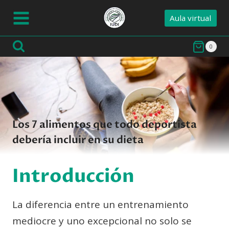
Saltar
Aula virtual
al
contenido
0
Los 7 alimentos que todo deportista
debería incluir en su dieta
Introducción
La diferencia entre un entrenamiento
mediocre y uno excepcional no solo se