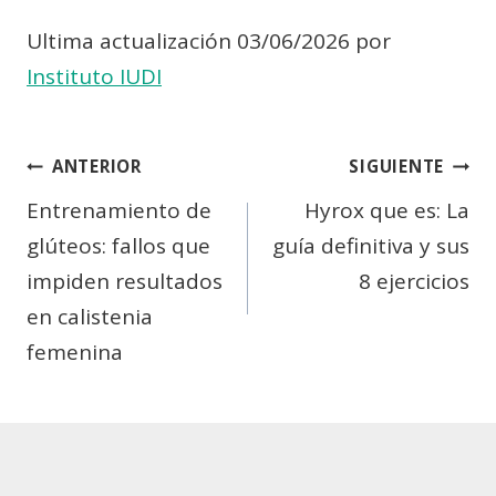
Ultima actualización 03/06/2026 por
Instituto IUDI
Navegación
ANTERIOR
SIGUIENTE
de
Entrenamiento de
Hyrox que es: La
glúteos: fallos que
guía definitiva y sus
entradas
impiden resultados
8 ejercicios
en calistenia
femenina