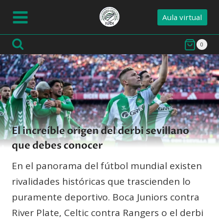
Saltar
Aula virtual
al
contenido
0
El increíble origen del derbi sevillano
que debes conocer
En el panorama del fútbol mundial existen
rivalidades históricas que trascienden lo
puramente deportivo. Boca Juniors contra
River Plate, Celtic contra Rangers o el derbi