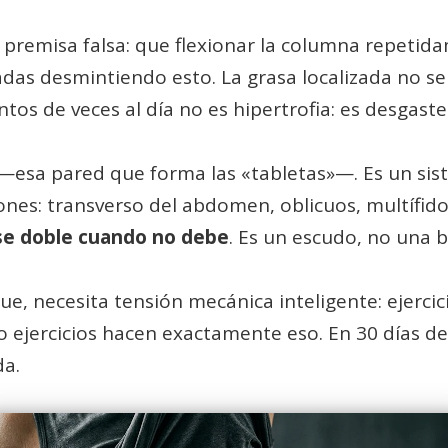
a premisa falsa: que flexionar la columna repet
écadas desmintiendo esto. La grasa localizada no 
tos de veces al día no es hipertrofia: es desgaste 
l —esa pared que forma las «tabletas»—. Es un s
nes: transverso del abdomen, oblicuos, multífidos
 se doble cuando no debe
. Es un escudo, no una b
e, necesita tensión mecánica inteligente: ejercic
co ejercicios hacen exactamente eso. En 30 días de
da.