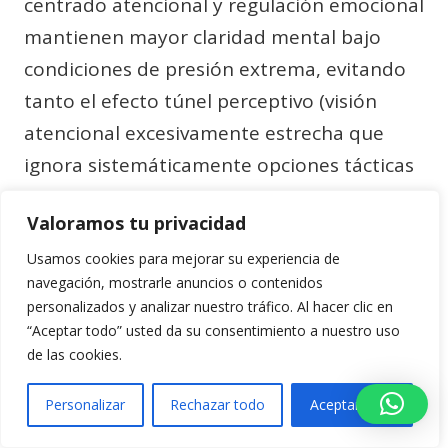
centrado atencional y regulación emocional
mantienen mayor claridad mental bajo
condiciones de presión extrema, evitando
tanto el efecto túnel perceptivo (visión
atencional excesivamente estrecha que
ignora sistemáticamente opciones tácticas
disponibles en la periferia del campo visual)
Valoramos tu privacidad
como la parálisis por análisis excesivo
(sobrepensamiento contraproducente que
Usamos cookies para mejorar su experiencia de
navegación, mostrarle anuncios o contenidos
retrasa innecesariamente la acción hasta
personalizados y analizar nuestro tráfico. Al hacer clic en
que la oportunidad táctica ha desaparecido
“Aceptar todo” usted da su consentimiento a nuestro uso
completamente).
de las cookies.
Personalizar
Rechazar todo
Aceptar todo
La anticipación en hockey hierba no es