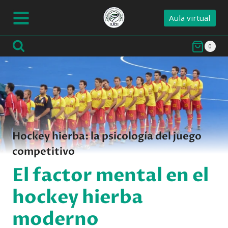
Saltar
Aula virtual
al
contenido
0
Hockey hierba: la psicología del juego
competitivo
El factor mental en el
hockey hierba
moderno