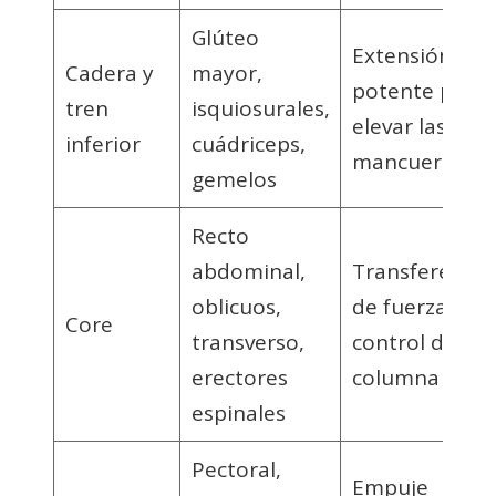
Glúteo
Extensión
Cadera y
mayor,
potente para
tren
isquiosurales,
elevar las
inferior
cuádriceps,
mancuernas
gemelos
Recto
abdominal,
Transferencia
oblicuos,
de fuerza y
Core
transverso,
control de
erectores
columna
espinales
Pectoral,
Empuje