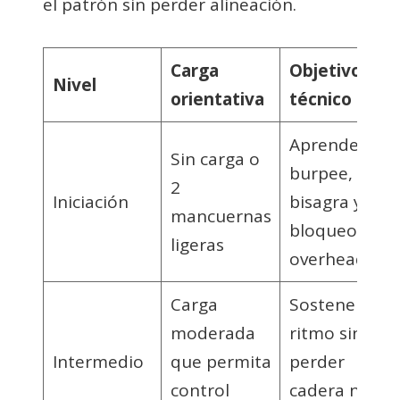
el patrón sin perder alineación.
Carga
Objetivo
Nivel
orientativa
técnico
Aprender
Sin carga o
burpee,
2
Iniciación
bisagra y
mancuernas
bloqueo
ligeras
overhead
Carga
Sostener
moderada
ritmo sin
Intermedio
que permita
perder
control
cadera ni