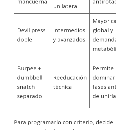
mancuerna
antirotacional
unilateral
Mayor carga
Devil press
Intermedios
global y
doble
y avanzados
demanda
metabólica
Burpee +
Permite
dumbbell
Reeducación
dominar
snatch
técnica
fases antes
separado
de unirlas
Para programarlo con criterio, decide