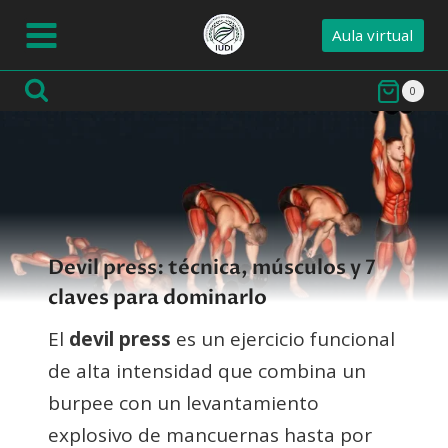
Saltar
Aula virtual
al
contenido
0
Devil press: técnica, músculos y 7
claves para dominarlo
El
devil press
es un ejercicio funcional
de alta intensidad que combina un
burpee con un levantamiento
explosivo de mancuernas hasta por