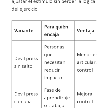
ajustar el estímulo sin perder la lógica
del ejercicio.
Para quién
Variante
Ventaja
encaja
Personas
que
Menos estrés
Devil press
necesitan
articular, más
sin salto
reducir
control
impacto
Fase de
Devil press
Mejora
aprendizaje
con una
control
o trabajo