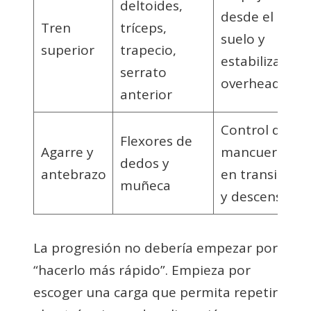
deltoides,
desde el
Tren
tríceps,
suelo y
superior
trapecio,
estabilización
serrato
overhead
anterior
Control de
Flexores de
Agarre y
mancuernas
dedos y
antebrazo
en transición
muñeca
y descenso
La progresión no debería empezar por
“hacerlo más rápido”. Empieza por
escoger una carga que permita repetir