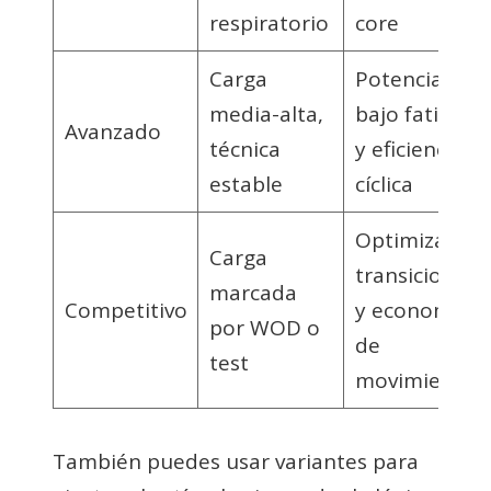
respiratorio
core
Carga
Potencia
media-alta,
bajo fatiga
Avanzado
técnica
y eficiencia
estable
cíclica
Optimizar
Carga
transiciones
marcada
Competitivo
y economía
por WOD o
de
test
movimiento
También puedes usar variantes para