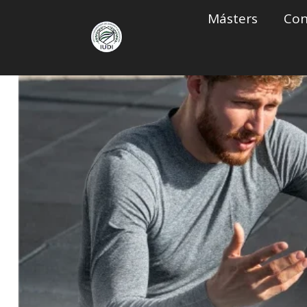
Saltar
Másters
Con
al
contenido