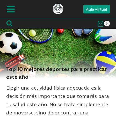
Saltar
Aula virtual
al
contenido
0
Top 10 mejores deportes para practicar
este año
Elegir una actividad física adecuada es la
decisión más importante que tomarás para
tu salud este año. No se trata simplemente
de moverse, sino de encontrar una