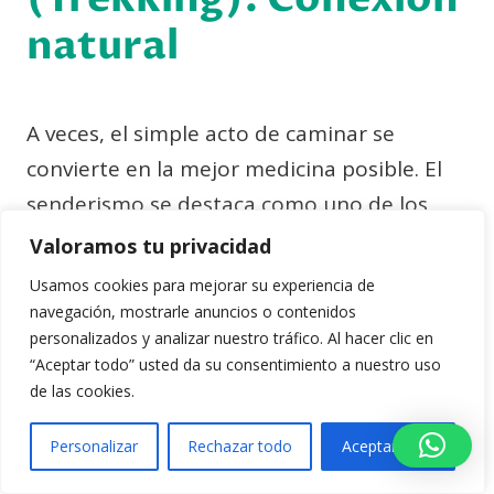
natural
A veces, el simple acto de caminar se
convierte en la mejor medicina posible. El
senderismo se destaca como uno de los
mejores deportes para cuidar la salud
Valoramos tu privacidad
mental y construir una resistencia base
Usamos cookies para mejorar su experiencia de
sólida. Es una actividad noble y accesible
navegación, mostrarle anuncios o contenidos
personalizados y analizar nuestro tráfico. Al hacer clic en
para prácticamente todas las edades y
“Aceptar todo” usted da su consentimiento a nuestro uso
condiciones físicas, que nos permite
de las cookies.
reconectar profundamente con nuestros
Personalizar
Rechazar todo
Aceptar todo
orígenes naturales lejos del asfalto.